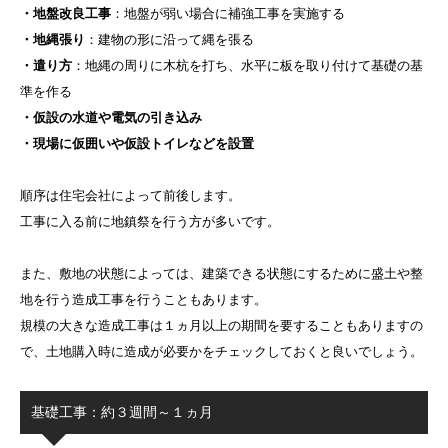
・地盤改良工事
：地盤が弱い場合に補強工事を実施する
・地縄張り
：建物の形に沿って縄を張る
・遣り方
：地縄の周りに木杭を打ち、水平に板を取り付けて基礎の基
準を作る
・仮設の水道や電気の引き込み
・現場に仮囲いや仮設トイレなどを設置
順序は住宅会社によって前後します。
工事に入る前に地鎮祭を行う方が多いです。
また、敷地の状態によっては、建築できる状態にするために盛土や整
地を行う造成工事を行うこともあります。
規模の大きな造成工事は１ヵ月以上の期間を要することもありますの
で、土地購入時に造成が必要かをチェックしておくと良いでしょう。
基礎工事：約３週間～１ヵ月