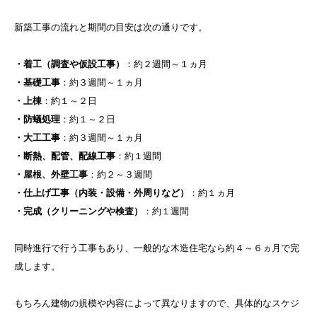
新築工事の流れと期間の目安は次の通りです。
・着工（調査や仮設工事）
：約２週間～１ヵ月
・基礎工事
：約３週間～１ヵ月
・上棟
：約１～２日
・防蟻処理
：約１～２日
・大工工事
：約３週間～１ヵ月
・断熱、配管、配線工事
：約１週間
・屋根、外壁工事
：約２～３週間
・仕上げ工事（内装・設備・外周りなど）
：約１ヵ月
・完成（クリーニングや検査）
：約１週間
同時進行で行う工事もあり、一般的な木造住宅なら約４～６ヵ月で完
成します。
もちろん建物の規模や内容によって異なりますので、具体的なスケジ