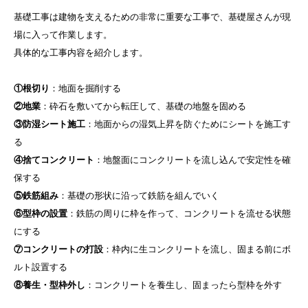
基礎工事は建物を支えるための非常に重要な工事で、基礎屋さんが現
場に入って作業します。
具体的な工事内容を紹介します。
①根切り
：地面を掘削する
②地業
：砕石を敷いてから転圧して、基礎の地盤を固める
③防湿シート施工
：地面からの湿気上昇を防ぐためにシートを施工す
る
④捨てコンクリート
：地盤面にコンクリートを流し込んで安定性を確
保する
⑤鉄筋組み
：基礎の形状に沿って鉄筋を組んでいく
⑥型枠の設置
：鉄筋の周りに枠を作って、コンクリートを流せる状態
にする
⑦コンクリートの打設
：枠内に生コンクリートを流し、固まる前にボ
ルト設置する
⑧養生・型枠外し
：コンクリートを養生し、固まったら型枠を外す